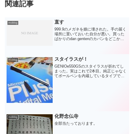
関連記事
直す
moblog
999.9のメガネを娘に壊された。手の届く
場所に置いておいた自分が悪い。買った
ばかりのdan gentenのカバンをどこかに
ぶつけて傷をつけてしまった。これも自
分の不注意だ。REGALのクツが歩くたび
にパコパコいう。これは原因不明だ。と
いう...
スタイラスが！
moblog
GENIOe550GSのスタイラスが折れてし
まった。実はこれで2本目。純正じゃなく
てボールペンを内蔵しているタイプでい
ざという時に重宝した。しっかりとした
重さも好きでした。でも本体から抜け落
ちやすいのが難点！
化野念仏寺
moblog
全部当たっております。