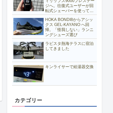
ィリップス9000プレステー
ジへ。往復式ユーザーが回
転式シェーバーを使ってみ
る
HOKA BONDI8からアシッ
クス GEL-KAYANO へ回
帰。「怪我しない」ランニ
ングシューズ選び
ラビスタ熱海テラスに宿泊
してきました
キンライサーで給湯器交換
カテゴリー