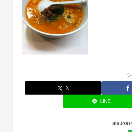
シ
X
LINE
atsur