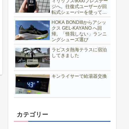
ィリップス9000プレステー
ジへ。往復式ユーザーが回
転式シェーバーを使ってみ
る
HOKA BONDI8からアシッ
クス GEL-KAYANO へ回
帰。「怪我しない」ランニ
ングシューズ選び
ラビスタ熱海テラスに宿泊
してきました
キンライサーで給湯器交換
カテゴリー