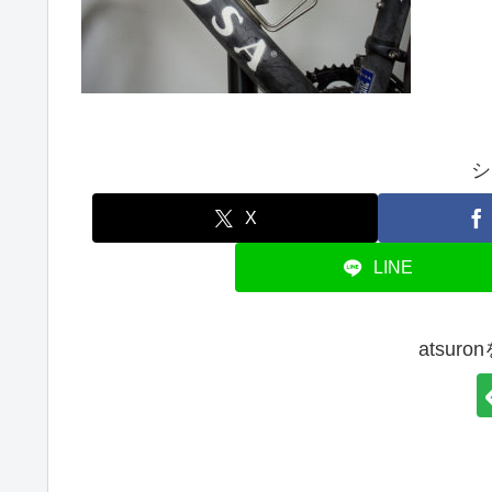
シ
X
LINE
atsur