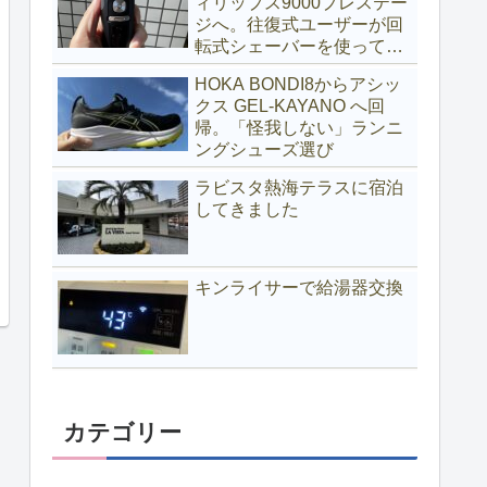
ィリップス9000プレステー
ジへ。往復式ユーザーが回
転式シェーバーを使ってみ
る
HOKA BONDI8からアシッ
クス GEL-KAYANO へ回
帰。「怪我しない」ランニ
ングシューズ選び
ラビスタ熱海テラスに宿泊
してきました
キンライサーで給湯器交換
カテゴリー