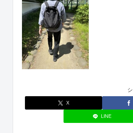
シ
X
LINE