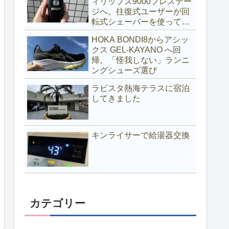
ィリップス9000プレステー
ジへ。往復式ユーザーが回
転式シェーバーを使ってみ
る
HOKA BONDI8からアシッ
クス GEL-KAYANO へ回
帰。「怪我しない」ランニ
ングシューズ選び
ラビスタ熱海テラスに宿泊
してきました
キンライサーで給湯器交換
カテゴリー