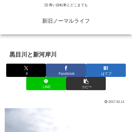
旧:青い自転車とどこまでも
新旧ノーマルライフ
黒目川と新河岸川
X
Facebook
はてブ
LINE
コピー
2017.02.11