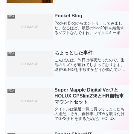
Pocket Blog
PDA
Pocket Blogからエントリーしてみまし
た。なるほど、最新のblog20件を編集す
るソフトなんですね。マイクロキーボー
ドと組み合わせて使うとかなり便利なア
プリかも知れません。携帯で画像付きを
とりあえずアップして、あとから文章を
入力する...
ちょっとした事件
PDA
こんばんは。昨日は徹夜だったので、生
活のリズムが崩れてしまっております。
現在GENIOを手放すかどうか悩んでいま
す。なぜなら、中古でシグマリオンⅢを
手に入れたからです。これはすばらしい
ですよ。blogerにとっては必須のツールで
す。もちろん...
Super Mapple Digital Ver.7と
PDA
HOLUX GPSlim236とHR自転車
マウントセット
タイトルは最近一気に買ってしまったも
の達だ。そう、自転車にPDAを取り付け
てGPSナビをするためだ。HOLUX
GPSlim236はYahoo!オークションにて購
入。海外製なので日本の電源で使用でき
るか心配でしたが、付属品の変圧を使用