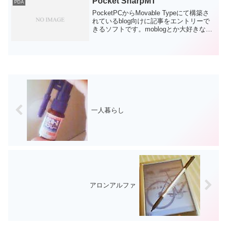
Pocket SharpMT
PDA
して無...
PocketPCからMovable Typeにて構築さ
れているblog向けに記事をエントリーで
きるソフトです。moblogとか大好きな自
分にとってキラーアプリになるかと思わ
れたのだが・・・。h4150にはもちろんイ
ンストールできたのですが、...
一人暮らし
アロンアルファ