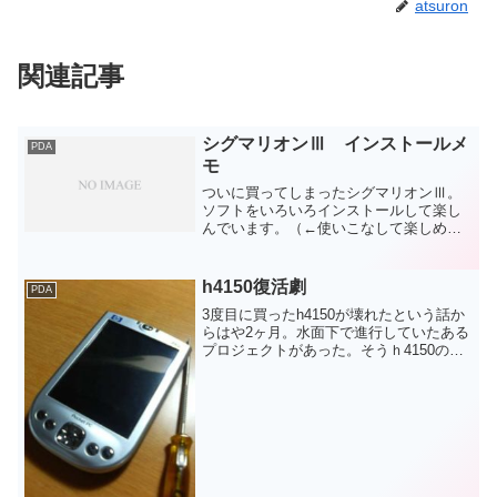
atsuron
関連記事
シグマリオンⅢ インストールメ
PDA
モ
ついに買ってしまったシグマリオンⅢ。
ソフトをいろいろインストールして楽し
んでいます。（←使いこなして楽しめ
よ！）ということでインストールしたソ
フト一覧を忘れないようにメモしておき
ます。1.EBPocketEPWING形式の辞書ソ
h4150復活劇
PDA
フト。別途辞...
3度目に買ったh4150が壊れたという話か
らはや2ヶ月。水面下で進行していたある
プロジェクトがあった。そうｈ4150の液
晶交換だ。そもそもなんでこんなことを
考えたかというとこのような素敵で知的
な記事を読んでしまったからだ。という
ことで上記の...