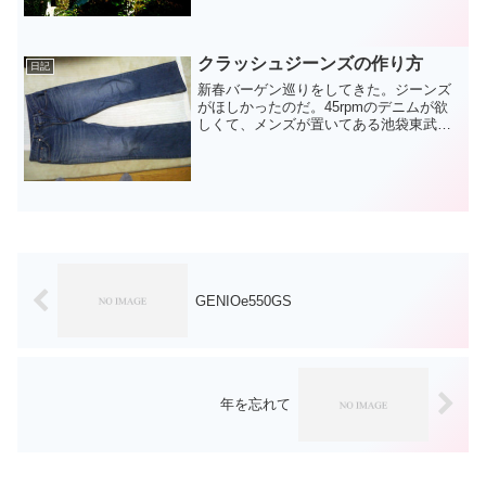
の予約は必須です。行く一週間前あたり
から、トトロのDVDとか娘にみせて洗脳
して、あとは風邪ひかな...
クラッシュジーンズの作り方
日記
新春バーゲン巡りをしてきた。ジーンズ
がほしかったのだ。45rpmのデニムが欲
しくて、メンズが置いてある池袋東武や
渋谷の路面店に行ったが残念ながらセー
ル品は売り切れ。そのまま渋谷パルコの
Levisショップにいくと、すごいマシーン
が置いてあった...
GENIOe550GS
年を忘れて