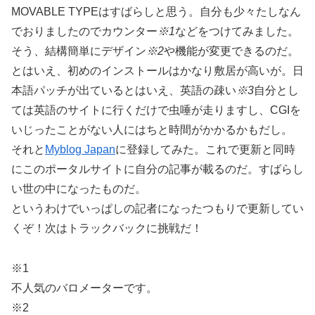
MOVABLE TYPEはすばらしと思う。自分も少々たしなん
でおりましたのでカウンター
※1
などをつけてみました。
そう、結構簡単にデザイン
※2
や機能が変更できるのだ。
とはいえ、初めのインストールはかなり敷居が高いが。日
本語パッチが出ているとはいえ、英語の疎い
※3
自分とし
ては英語のサイトに行くだけで虫唾が走りますし、CGIを
いじったことがない人にはちと時間がかかるかもだし。
それと
Myblog Japan
に登録してみた。これで更新と同時
にこのポータルサイトに自分の記事が載るのだ。すばらし
い世の中になったものだ。
というわけでいっぱしの記者になったつもりで更新してい
くぞ！次はトラックバックに挑戦だ！
※1
不人気のバロメーターです。
※2