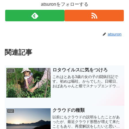
atsuronをフォローする
atsuron
関連記事
ロタウイルスに気をつけろ
日記
これはとある3歳の女の子の闘病日記で
す。初めは嘔吐、からでした。日曜日、
おばあちゃんと畑でスナップエンドウや
イチゴを摘んで楽しんでいた娘たち。あ
たかもサツキとメイが宝の山に迷い込ん
でしまったようでした。そして夕食後の
デザートはイチゴ潰しミル...
クラウドの種類
日記
以前にもクラウドの説明をしたことがあ
ったが、最近クラウド形態が増えて来た
こともあり、再度解説をしたいと思いま