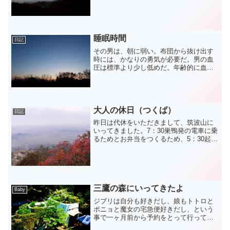
す。インターネットの向こう側はなんで
もいい、という意味のほうのクラウドの
解説です。クラウドとは、という解説は
他の記事を参照いただくと...
睡眠時間
日記
その男は、朝に弱い。布団から抜け出す
時には、かなりの勇気が必要だ。男の血
圧は標準より少し低めだ。年齢的に血圧
が高い状態よりは全然良いとは思ってい
るが、低めという事実が男を布団へと閉
じ込めている。眠たいからといってもう
一度寝ても、再度起きたと...
大人の休日（つくば）
日記
昨日は代休をいただきまして、筑波山に
いってきました。7：30巣鴨発の電車に乗
るためとお弁当をつくるため、5：30起
床。8：01秋葉原発つくばエクスプレスに
乗って一気にＴＸつくば駅へ。新しい物
好きなのでこの電車にも乗ってみたかっ
たのだ。つくば...
三鷹の森にいってきたよ
Baby
ジブリは自分も好きだし、娘もトトロと
ポニョと魔女の宅急便好きだし、という
事で一ヶ月前から予約をとって行ってき
ました。週末はまだまだ人気なので事前