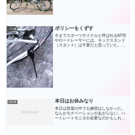
ットっぽいハンドルが使いづらいとかい
ろいろ注文があったので、改造をしてみ
た。まずカゴは無印（池袋西...
ポリシーをくずす
自転車
今までスポーツサイクルと呼ばれるMTB
やロードレーサーには、キックスタンド
（スタンド）は不要だと思っていた。か
っこ悪いという理由だけだったが。しか
し、自転車通勤をするにあたってはやは
り必要と判断せざるを得なかった。東京
オペラシティーの自転車...
本日はお休みなり
自転車
本日は部屋の中でも練習はしなかった。
なんかモチベーションがあがらない。ハ
ートレートモニタが必要なのかもしれな
い。ところで心拍計と脈拍計があるとお
もうのだけど、やっぱり心臓を直接測っ
たほうが正確なのかな。僕としてみれ