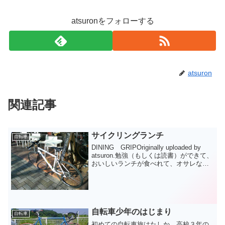
atsuronをフォローする
atsuron
関連記事
サイクリングランチ
自転車
DINING GRIPOriginally uploaded by
atsuron.勉強（もしくは読書）ができて、
おいしいランチが食べれて、オサレなカ
フェが自分リストに欲しい。静かで混ん
でいなくて、店員さんがあまりかまって
くれないで、しかも...
自転車少年のはじまり
自転車
初めての自転車旅はたしか、高校３年の