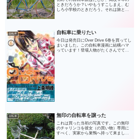
ときだろうか？いやもうすこしまえ、む
しろ小学校のときだろう。それは旅とは
いわないのかもしれない。何の事はな
い、二つ駅の離れたのおじいちゃんの家
に一人でいった事だ。みんな驚いた顔を
してくれた。それがきっと始...
自転車に乗りたい
自転車
今日は発売日にOver Drive 6巻を買ってし
まいました。この自転車漫画に結構ハマ
っています！登場人物がたくさんでてき
て面白くなってきそうな雰囲気。自分的
には大和君がはやく下りを克服してほし
い。漫画を読むと自分も！とモチベーシ
ョンがあが...
無印の自転車を譲った
自転車
これは買った当初の写真です。この無印
のチャリンコを彼女（の買い物）専用に
すべく、実家から巣鴨へ持って来まし
た。しかしこのカゴが小さいとか、フラ