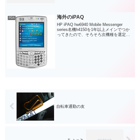
す。来年の課題としましてはPIM機能
（手帳機能）をしっかり使いこなしたい
です。ってことはいままで何に使ってい
たのだ＞PDA...
海外のiPAQ
PDA
HP iPAQ hw6940 Mobile Messenger
series名機h4150を1年以上メインでつか
ってきたので、そろそろ次機種を選定し
たい時期だ。しかし最近は選択肢、とい
うか新機種が少ないと思う。海外はどう
だろうとちょっと検索...
自転車通勤の友
ちょっと