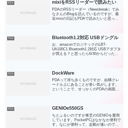
ます。1.EBPocketEPWING形式の辞書ソ
mixiをRSSリーダーで読みたい
PDA
フト。別途辞...
PDAのRSSリーダー（Newsbreak）でみ
なさんのBlogを読んでいるのですが、最
近mixiの日記もPDAで読みたいと思って
きた。ということでPerlモジュー
ル/WWW::Mixiを使ってうまくRSSを出力
できないかとおもっていたらす...
Bluetooth1.2対応 USBドングル
PDA
お、amazonでロジテックのLBT-
UA100C1 Bluetooth1.2対応 USBアダプタ
が買える？と思ったら6/30からだった。
mclip audio2とPCをつなげて、skypeやり
たかったのに。ついでに
A2DP（Advance...
DockWare
PDA
PDAって持ち歩くものですが、結構クレ
ードル上にあることが多い気がします。
ということで、せっかくのPDAの画面を
写真立て、もしくはカレンダーとして使
いたいなとおもっていたら、まさにベス
トなアプリケーションがありました。
DockWareという...
GENIOe550GS
PDA
ちとふるいのですが東芝のGENIOを愛用
しています。PocketPCはなかなか便利で
す。なにが便利って、起動が速いので