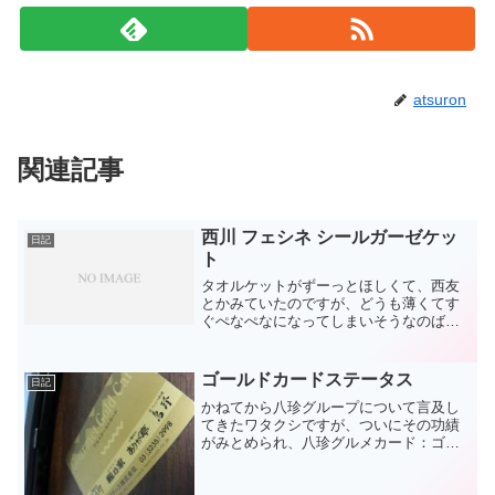
atsuron
関連記事
西川 フェシネ シールガーゼケッ
日記
ト
タオルケットがずーっとほしくて、西友
とかみていたのですが、どうも薄くてす
ぐぺなぺなになってしまいそうなのばっ
か。そんなときにamazonのギフト券があ
ったのを思い出し、探してみました。ガ
ーゼケットというのは知らなかったんだ
ゴールドカードステータス
日記
けど、これすんごい...
かねてから八珍グループについて言及し
てきたワタクシですが、ついにその功績
がみとめられ、八珍グルメカード：ゴー
ルドを支給されました。スミマセン、ち
ょっと表現がまずかったですかね、八珍