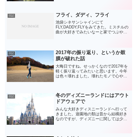
グルメカード会員になって、6回ほど八珍
グループに足繁く通うと...
フライ、ダディ、フライ
日記
池袋シネサンシャインにて
FLY,DADDY,FLYをみてきた。ミスチルの
曲が大好きでみたいなーと家でつぶやい
ていたら、彼女にじゃあいこうよと急遽
みることになりました。復讐劇っぽいの
で暴行シーンがたくさん出てきたら嫌だ
なと思っていたのですが、...
2017年の振り返り、というか鼓
日記
膜が破れた話
大晦日ですね。せっかくなので2017年を
軽く振り返ってみたいと思います。今年
は色々壊れました。壊れたモノで心や財
布にダメージを負ったモノを羅列する
と、腕時計(SUUNTO AMBIT2)炊飯器
(RC-10VSD)デジカメ(Nikon1 V1...
冬のディズニーランドにはアウト
日記
ドアウェアで
みんな大好きディスニーランドへ行って
きました。遊園地の類は昔から結構好き
なのですが、ディズニーに関しては少し
事情が違います。もちろん嫌いではない
のですが、自分の場合、如何せん知識不
足で、周りとの知識格差により、知らな