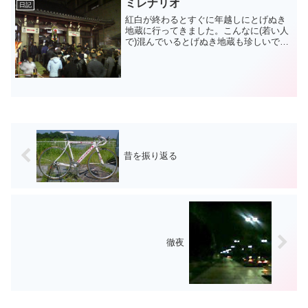
ミレナリオ
いが故に損している気分を...
日記
紅白が終わるとすぐに年越しにとげぬき
地蔵に行ってきました。こんなに(若い人
で)混んでいるとげぬき地蔵も珍しいでし
ょう。おみくじを引いたら、吉。ちょう
どいいね。その後、山手線で東京へ、激
混みのミレナリオへ。入り口に着くまで
に30分以上も並びま...
昔を振り返る
徹夜