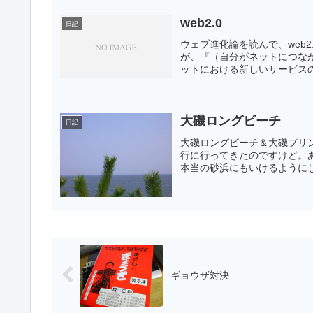
web2.0
日記
ウェブ進化論を読んで、web
が、『（自分がネットにつな
ットにおける新しいサービスの仕
大磯ロングビーチ
日記
大磯ロングビーチ＆大磯プリ
行に行ってきたのですけど。
本当の砂浜にもいけるようにし
ギョウザ対決