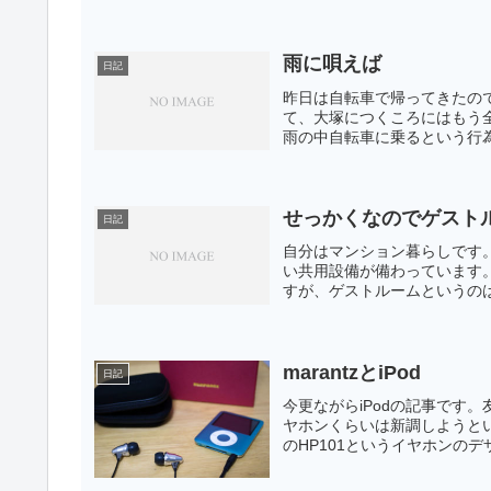
雨に唄えば
日記
昨日は自転車で帰ってきたの
て、大塚につくころにはもう
雨の中自転車に乗るという行為
せっかくなのでゲスト
日記
自分はマンション暮らしです
い共用設備が備わっています
すが、ゲストルームというのは
marantzとiPod
日記
今更ながらiPodの記事です。
ヤホンくらいは新調しようとい
のHP101というイヤホンのデ