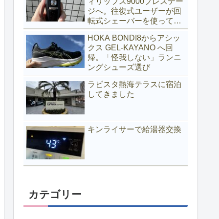
ィリップス9000プレステー
ジへ。往復式ユーザーが回
転式シェーバーを使ってみ
る
HOKA BONDI8からアシッ
クス GEL-KAYANO へ回
帰。「怪我しない」ランニ
ングシューズ選び
ラビスタ熱海テラスに宿泊
してきました
キンライサーで給湯器交換
カテゴリー