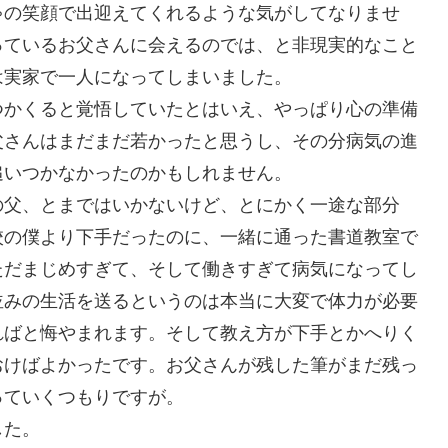
ゃの笑顔で出迎えてくれるような気がしてなりませ
っているお父さんに会えるのでは、と非現実的なこと
は実家で一人になってしまいました。
つかくると覚悟していたとはいえ、やっぱり心の準備
父さんはまだまだ若かったと思うし、その分病気の進
追いつかなかったのかもしれません。
の父、とまではいかないけど、とにかく一途な部分
校の僕より下手だったのに、一緒に通った書道教室で
ただまじめすぎて、そして働きすぎて病気になってし
並みの生活を送るというのは本当に大変で体力が必要
ればと悔やまれます。そして教え方が下手とかへりく
おけばよかったです。お父さんが残した筆がまだ残っ
っていくつもりですが。
した。