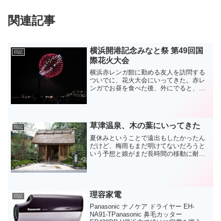
関連記事
横浜開港記念みなと祭 第49回国
日記
際花火大会
横浜赤レンガ館に勤める友人を訪問する
ついでに、花火大会にいってきた。赤レ
ンガでお昼を食べた後、外にでると、う
ねるような暑さの中、場所取り合戦が繰
り広げられているではないか。負けてら
れんとスーパーでレジャーマットとおや
つコロッケ、お団子、味噌...
草津温泉、木の葉にいってきた
日記
夏休みということで遠出もしたかったん
だけど、梅雨もまだ明けてないだろうと
いう予想と娘がまだ長時間の移動に耐え
られないだろうという予想により、一度
は行ってみたかった草津温泉へ。ほどよ
い近さだし、温泉街なら雨でも楽しめる
かな、と。インターネット...
理容家電
日記
Panasonic ナノケア ドライヤー EH-
NA91-TPanasonic 鼻毛カッター