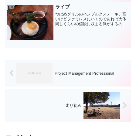
ライブ
日記
つばめグリルのハンブルクステーキ。高
いけどファミレスにいくのであれば大体
同じくらいの値段に収まる気がするの
で、だんぜんおいしいこっちをオススメ
します。てか写真ぼけぼけですね。親に
IXYのデジカメを譲ってしまったので最近
はずっとP506iCで...
Project Management Professional
走り初め