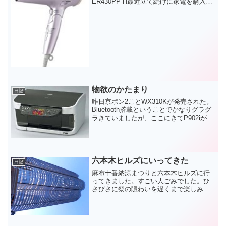
ER430PP-H最近立て続けに家電を購入し
た。最近といってもmacを買う前で、ま
だ金銭感覚に余裕があったころの話だ。
ナノケアドライヤーはこれまた...
物欲のかたまり
日記
昨日京ポン2ことWX310Kが発売された。
Bluetooth搭載ということでかなりグラグ
ラきていましたが、ここにきてP902iが
Bluetooth搭載ということがわかった。し
かもA2DPプロファイル搭載ということで
mClipAudio2と組...
六本木ヒルズにいってきた
日記
麻布十番納涼まつりと六本木ヒルズに行
ってきました。すごい人ごみでした。ひ
さびさに祭の賑わいを遅くまで楽しみま
した。なんか都内に住んでいると、気兼
ねなく夜遅くまで遊べるなあと思いまし
た。あとやっぱり外国の方が多いね。オ
ペラシティーより新しいの...