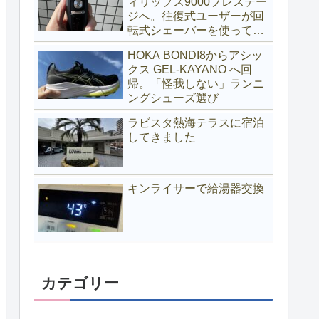
ィリップス9000プレステー
ジへ。往復式ユーザーが回
転式シェーバーを使ってみ
る
HOKA BONDI8からアシッ
クス GEL-KAYANO へ回
帰。「怪我しない」ランニ
ングシューズ選び
ラビスタ熱海テラスに宿泊
してきました
キンライサーで給湯器交換
カテゴリー