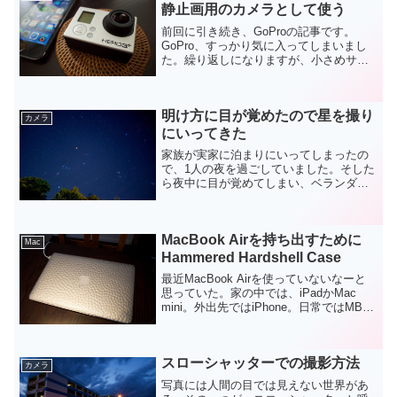
静止画用のカメラとして使う
前回に引き続き、GoProの記事です。
GoPro、すっかり気に入ってしまいまし
た。繰り返しになりますが、小さめサイ
ズが大変素晴らしく、持ち歩くのに億劫
になりません。iPhone5sと並べてみて
も、やっぱり小さいなあと感じます。
明け方に目が覚めたので星を撮り
iPhoneの...
カメラ
にいってきた
家族が実家に泊まりにいってしまったの
で、1人の夜を過ごしていました。そした
ら夜中に目が覚めてしまい、ベランダか
ら外を眺めてみると快晴で星がめっちゃ
綺麗。これはチャンスということで、星
を撮りにいくことにしました。着替えや
MacBook Airを持ち出すために
ら、カメラ電池の充電や...
Mac
Hammered Hardshell Case
最近MacBook Airを使っていないなーと
思っていた。家の中では、iPadかMac
mini。外出先ではiPhone。日常ではMBA
の出番がほとんとない。旅行など非日常
では大活躍してくれてはいるんだけど
ね。使わない理由の一つに持ち運ぶ用...
スローシャッターでの撮影方法
カメラ
写真には人間の目では見えない世界があ