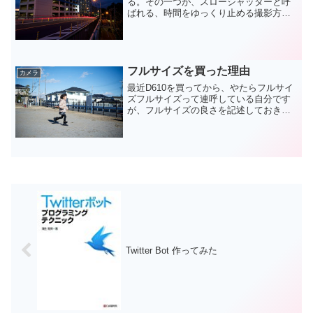
る。その一つが、スローシャッターと呼
ばれる、時間をゆっくり止める撮影方法
で撮った写真である。スローシャッター
では、長い時間シャッターをあける事に
より、高速で動く物は写らなくなり、光
の軌跡は残る。光や水の流...
フルサイズを買った理由
カメラ
最近D610を買ってから、やたらフルサイ
ズフルサイズって連呼している自分です
が、フルサイズの良さを記述しておきま
す。画素数と感度デジカメのフルサイズ
っていうのは光を記録するセンサーの大
きさの話で、他にもAPS-Cとかマイクロ
フォーサーズとか...
Twitter Bot 作ってみた