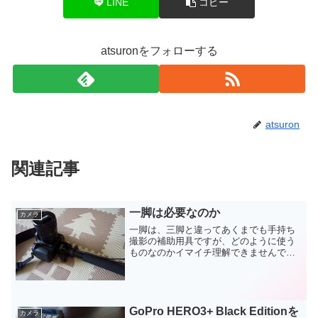
LINE
コピー
atsuronをフォローする
atsuron
関連記事
一脚は必要なのか
カメラ
一脚は、三脚と違ってあくまでも手持ち
撮影の補助用具ですが、どのように使う
ものなのかイマイチ理解できませんでし
た。一脚の利点は、恐らく、場所をとら
ないコンパクトさと、カメラの位置や向
きを瞬時に変えられる機動性になるかと
思われます。例えば、娘の...
GoPro HERO3+ Black Editionを
カメラ