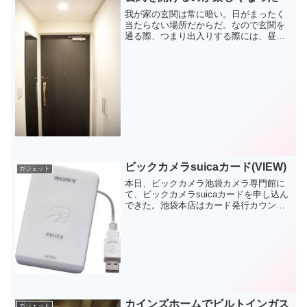
我が家の玄関は常に暗い。日がまったく
当たらない場所だからだ。なので玄関を
通る際、つまり出入りする際には、昼ま
でも必ず照明のスイッチを入れていた。
別に困ることもないのだが、外出する際
に時々照明を消し忘れてしまい、 帰って
きた際に電気がついてい...
ビックカメラsuicaカード(VIEW)
ガジェット
本日、ビックカメラ池袋カメラ専門館に
て、ビックカメラsuicaカードを申し込ん
できた。池袋本店はカード発行カウンタ
ーがすごく混んでいたのだ。即日発行、
ではなく、本日は仮カードの発行だけで
した。最近、会社の同僚がANAカードで
「陸マイラー」デ...
カインズホームでビルトインガス
ガジェット