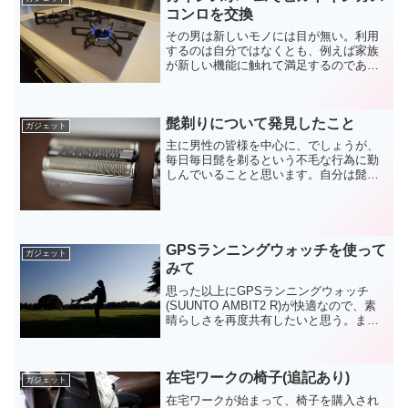
コンロを交換
その男は新しいモノには目が無い。利用
するのは自分ではなくとも、例えば家族
が新しい機能に触れて満足するのであれ
ば、積極的に新しいモノを購入しても良
いと思っている。自分が毎日利用するも
のであれば新機能が搭載されているもの
髭剃りについて発見したこと
から検討するのが当たり前...
ガジェット
主に男性の皆様を中心に、でしょうが、
毎日毎日髭を剃るという不毛な行為に勤
しんでいることと思います。自分は髭剃
り嫌いです。夜剃ると次の日の夕方には
なんとなく髭が伸びてきているのを感じ
るので忙しい朝に剃らないとダメだし、
カミソリだと肌を濡らした...
GPSランニングウォッチを使って
ガジェット
みて
思った以上にGPSランニングウォッチ
(SUUNTO AMBIT2 R)が快適なので、素
晴らしさを再度共有したいと思う。まず
は走るのが随分楽になりました。これは
iPhoneを持ち運ぶ必要がなくなったか
ら。走っている最中は腰に巻くポーチ型
在宅ワークの椅子(追記あり)
よりも...
ガジェット
在宅ワークが始まって、椅子を購入され