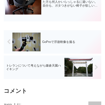
た方も何人かいらっしゃるに違いない。
自分も、ガタつきがない椅子が欲しいと
常々思っていました。そう、今使ってい
る椅子は少しだけガタつくのが気になっ
ていたのです。長時間座る椅子には投資
をした方がいい、と椅子を...
GoProで浮遊映像を撮る
トレランについて考えながら鎌倉天園ハ
イキング
コメント
zuco
より: