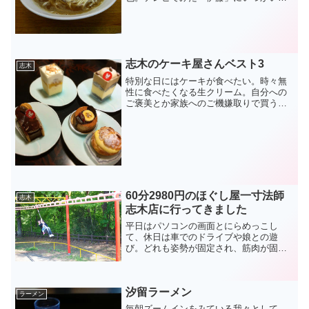
てみたいということで、自転車にて北区
豊島までいってきました。たぶん王子駅
から歩くとかなり距離...
志木のケーキ屋さんベスト3
志木
特別な日にはケーキが食べたい。時々無
性に食べたくなる生クリーム。自分への
ご褒美とか家族へのご機嫌取りで買う甘
いもの。なんだかんだで食べる機会のあ
る洋菓子ですが、お店によって結構味が
違うもの。自分レベルの味覚でもお店ご
とに個性があるように感じ...
60分2980円のほぐし屋一寸法師
志木
志木店に行ってきました
平日はパソコンの画面とにらめっこし
て、休日は車でのドライブや娘との遊
び。どれも姿勢が固定され、筋肉が固ま
り、背中や腰に負担がかかりやすい。(↑
腰に負担がかかる娘との遊びの例)たまに
は凝り固まった身体をリフレッシュした
汐留ラーメン
いな、と常々思っていた。...
ラーメン
毎朝ズームインをみている我々として