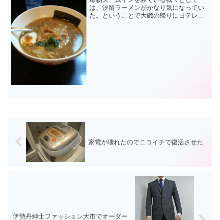
は、汐留ラーメンがかなり気になってい
た。ということで大磯の帰りに日テレジ
ャンボリーをみがてら、食べに行った。
夏休みということもあってか、40分くら
い並んだのには閉口だ。ラーメン（あっ
さりではない方の汐留味）...
家電が壊れたのでニコイチで復活させた
伊勢丹紳士ファッション大市でオーダー