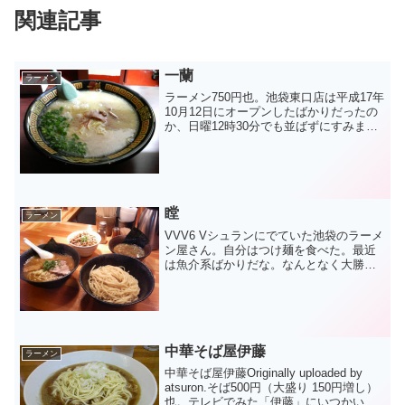
関連記事
一蘭
ラーメン
ラーメン750円也。池袋東口店は平成17年
10月12日にオープンしたばかりだったの
か、日曜12時30分でも並ばずにすみまし
た。席は個室というか仕切りで隣が見え
なくなっていて、目の前も曇りガラスの
ようなもので厨房が隠されていました。
不思議な雰...
瞠
ラーメン
VVV6 Vシュランにでていた池袋のラーメ
ン屋さん。自分はつけ麺を食べた。最近
は魚介系ばかりだな。なんとなく大勝軒
を思い出させる味でした。日曜だったの
で30分くらい並びました。今日の体重
【64.7】kg体脂肪率【16.1】%
中華そば屋伊藤
ラーメン
中華そば屋伊藤Originally uploaded by
atsuron.そば500円（大盛り 150円増し）
也。テレビでみた「伊藤」にいつかいっ