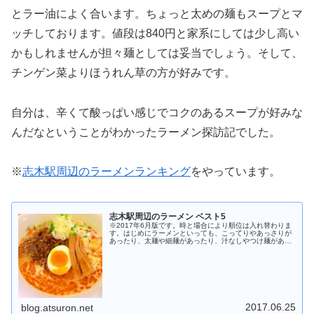
とラー油によく合います。ちょっと太めの麺もスープとマ
ッチしております。値段は840円と家系にしては少し高い
かもしれませんが担々麺としては妥当でしょう。そして、
チンゲン菜よりほうれん草の方が好みです。
自分は、辛くて酸っぱい感じでコクのあるスープが好みな
んだなということがわかったラーメン探訪記でした。
※
志木駅周辺のラーメンランキング
をやっています。
志木駅周辺のラーメン ベスト5
※2017年6月版です。時と場合により順位は入れ替わりま
す。はじめにラーメンといっても、こってりやあっさりが
あったり、太麺や細麺があったり、汁なしやつけ麺があっ
たり、醤油や味噌や塩や豚骨やハイブリッドがあったり、
とてもたくさんの種類がありま...
2017.06.25
blog.atsuron.net