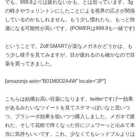
でも、999.9よりは疲れないかも、とは思っています。3g
の軽さやウェリントンにしたことによる視界の広さが関係
しているのかもしれません。もう少し慣れたら、もっと快
適になる可能性が高いです。(POWERは999.9も一緒です)
ということで、Zoff SMARTが楽なメガネかどうかは、も
う少し様子を見てみますが、目が疲れるのも確かなので目
薬を買ってきました。
[amazonjs asin=”B01M0O2A4W” locale=”JP”]
こちらは結構お高い目薬になります。twitterですげー効果
があるみたいなツイートを見てステマっぽいなと思いつ
つ、プラシーボ効果を狙いつつ購入しました。メガネで疲
れた、そして花粉で痒くなった目にジュワーっと沁みて本
当に気持ちいいです。これ、少なくてもレッドブルよりは