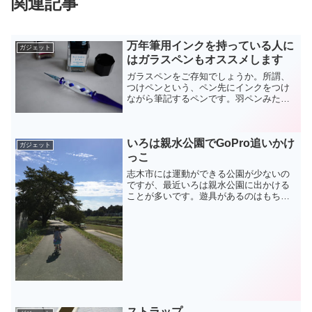
関連記事
万年筆用インクを持っている人に
ガジェット
はガラスペンもオススメします
ガラスペンをご存知でしょうか。所謂、
つけペンという、ペン先にインクをつけ
ながら筆記するペンです。羽ペンみたい
なイメージですがそれよりはたくさんの
文字量を書けますし、東洋だと習字のイ
メージに近いかもしれませんが、ペン先
いろは親水公園でGoPro追いかけ
が硬いので、全然別物です...
ガジェット
っこ
志木市には運動ができる公園が少ないの
ですが、最近いろは親水公園に出かける
ことが多いです。遊具があるのはもちろ
ん、マラソンや散歩ができる遊歩道も整
備されているし、ちょっとした広場もあ
ってなかなか気持ち良い場所となってお
ります。晴れた日にはバー...
ストラップ