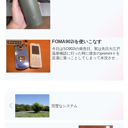
運びには向かないということで、買わず
じまいでした。そんな中で...
FOMA902iを使いこなす
ガジェット
今日はSO902iの発売日。実は先日大江戸
温泉物語に行った時に彼女のpreminiⅡを
足湯に落っことしてしまって水没させて
しまいました。足湯は、足つぼを刺激す
る石がひき詰められていて、その刺激に
自分がふらふらしながら携帯を渡した
ら、彼女がき...
完璧なシステム