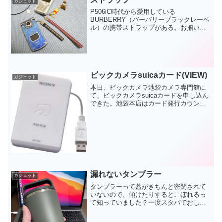
ガジェット
P506iC時代から愛用している
BURBERRY（バーバリーブラックレーベ
ル）の携帯ストラップがある。お揃いで
買ったものだったが、椅子から立ち上が
るときに、椅子にストラップが絡んでし
まい、切れてしまった。P902iに替えてか
らしばらくはスト...
ビックカメラsuicaカード(VIEW)
ガジェット
本日、ビックカメラ池袋カメラ専門館に
て、ビックカメラsuicaカードを申し込ん
できた。池袋本店はカード発行カウンタ
ーがすごく混んでいたのだ。即日発行、
ではなく、本日は仮カードの発行だけで
した。最近、会社の同僚がANAカードで
「陸マイラー」デ...
漏れないタンブラー
ガジェット
タンブラーって蓋がきちんと密閉されて
いないので、傾けたりするとこぼれるっ
て知っていました？一度スタバでおしゃ
れなタンブラーを見つけて、購入しよう
と検討したのですが、外出などでの持ち