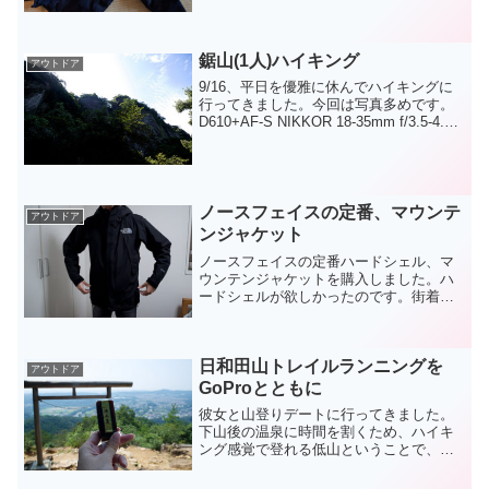
前に書いた。時は流れて1年後、時代はメ
ルカリというインターネットの世界での
洋服フリーマーケットが発...
鋸山(1人)ハイキング
アウトドア
9/16、平日を優雅に休んでハイキングに
行ってきました。今回は写真多めです。
D610+AF-S NIKKOR 18-35mm f/3.5-4.5G
EDという軽量な組み合わせでバシバシ写
真を撮ってまいりました。まずは浜金谷
駅スタート。といっ...
ノースフェイスの定番、マウンテ
アウトドア
ンジャケット
ノースフェイスの定番ハードシェル、マ
ウンテンジャケットを購入しました。ハ
ードシェルが欲しかったのです。街着
に、アウトドア用に、時々星景写真を撮
る用に。アウトドア的には、一番外側に
着るアウターとしては、ハードシェル以
日和田山トレイルランニングを
外にはソフトシェルがありま...
アウトドア
GoProとともに
彼女と山登りデートに行ってきました。
下山後の温泉に時間を割くため、ハイキ
ング感覚で登れる低山ということで、日
和田山へ。自分としては、GoProでトレ
ランしながらの撮影に挑戦してみたかっ