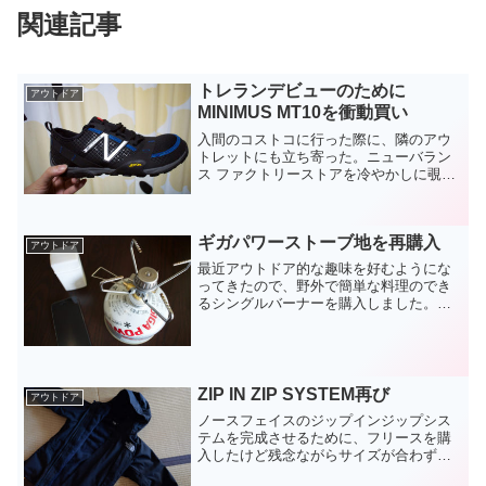
関連記事
トレランデビューのために
アウトドア
MINIMUS MT10を衝動買い
入間のコストコに行った際に、隣のアウ
トレットにも立ち寄った。ニューバラン
ス ファクトリーストアを冷やかしに覗い
てみると、憧れのトレランシューズが売
っていた。しかもお値段税込4,200円。こ
れはもう買うしか無いでしょう。しか
ギガパワーストーブ地を再購入
し、少し頭を冷やし...
アウトドア
最近アウトドア的な趣味を好むようにな
ってきたので、野外で簡単な料理のでき
るシングルバーナーを購入しました。ト
レイルランニングにも持っていけるし、
子供との公園遊びにも使えなくもないか
な、と。購入したのは「snow peak ギガ
パワーストーブ...
ZIP IN ZIP SYSTEM再び
アウトドア
ノースフェイスのジップインジップシス
テムを完成させるために、フリースを購
入したけど残念ながらサイズが合わず
に、完成に至らなかったという記事を以