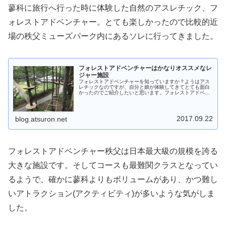
蓼科に旅行へ行った時に体験した自然のアスレチック、フ
ォレストアドベンチャー。とても楽しかったので比較的近
場の秩父ミューズパーク内にあるソレに行ってきました。
フォレストアドベンチャーはかなりオススメなレ
ジャー施設
フォレストアドベンチャーを知っていますか？ようはアス
レチックなのですが、自分と娘が体験してきてとても面白
かったのでご紹介したいと思います。フォレストアドベン
チャーはフランス発祥の自然派アスレチックという感じ
で、最大の特徴は森を森のまま素直に...
2017.09.22
blog.atsuron.net
フォレストアドベンチャー秩父は日本最大級の規模を誇る
大きな施設です。そしてコースも最難関クラスとなってい
るようで、確かに蓼科よりもボリュームがあり、かつ難し
いアトラクション(アクティビティ)が多いような気がしま
した。