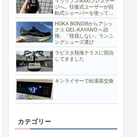
ィリップス9000プレステー
ジへ。往復式ユーザーが回
転式シェーバーを使ってみ
る
HOKA BONDI8からアシッ
クス GEL-KAYANO へ回
帰。「怪我しない」ランニ
ングシューズ選び
ラビスタ熱海テラスに宿泊
してきました
キンライサーで給湯器交換
カテゴリー