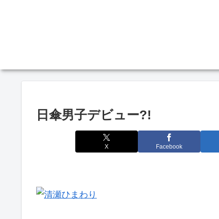
日傘男子デビュー?!
X
Facebook