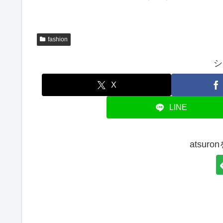
fashion
シ
X
LINE
atsur