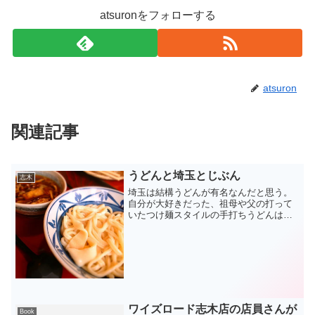
atsuronをフォローする
atsuron
関連記事
うどんと埼玉とじぶん
志木
埼玉は結構うどんが有名なんだと思う。
自分が大好きだった、祖母や父の打って
いたつけ麺スタイルの手打ちうどんは武
蔵野うどんと分類されるようだ。家庭料
理としても普通に手作りうどんが存在し
ていたくらい埼玉とうどんの関係は深
い。そして自分は食べ慣れた...
ワイズロード志木店の店員さんが
Book