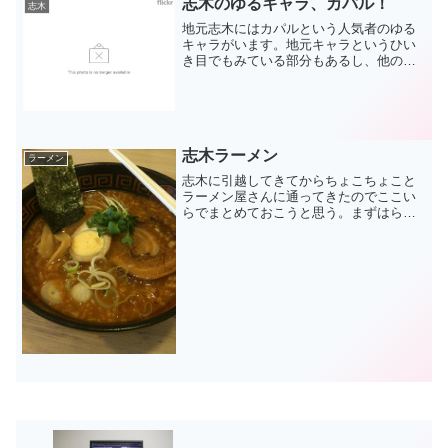
志木のゆるキャラ、カパル！
志木
地元志木にはカパルという人気者のゆる
キャラがいます。地元キャラというひい
き目でもみている部分もあるし、他のゆ
るキャラはあまり知らないので比較もで
きないけど、とても愛されているようで
す。単純に見た目がかわいいし、 しゃべ
れないけど、Twitt...
志木ラーメン
ラーメン
志木に引越してきてからちょこちょこと
ラーメン屋さんに通ってきたのでここい
らでまとめておこうと思う。まずはらぁ
麺処さくら。自分の中で一番のお気に入
り。中でも和風らぁめんと醤油らぁめん
が自分的にはヒットかな。あんまり並ん
でいるところをみたことが...