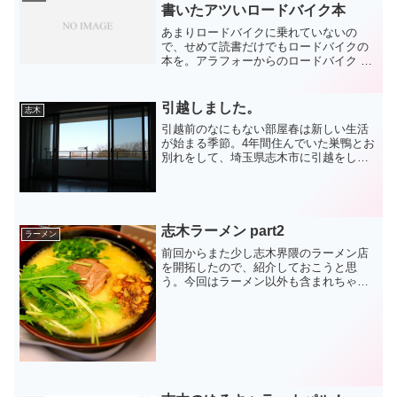
書いたアツいロードバイク本
あまりロードバイクに乗れていないの
で、せめて読書だけでもロードバイクの
本を。アラフォーからのロードバイク 初
心者以上マニア未満の自転車講座を読ん
でロードバイクに乗っていない人に読ん
でもらいたい本だと思った。※乗ってい
引越しました。
志木
ないというのは、乗った事...
引越前のなにもない部屋春は新しい生活
が始まる季節。4年間住んでいた巣鴨とお
別れをして、埼玉県志木市に引越をして
きました。巣鴨は都内で便利だし、静か
だし、おじいちゃんおばあちゃんはやさ
しいしと離れるのはつらかったですが、
少しずつ慣れていけば、...
志木ラーメン part2
ラーメン
前回からまた少し志木界隈のラーメン店
を開拓したので、紹介しておこうと思
う。今回はラーメン以外も含まれちゃっ
ています。志木ラーメン松田家場所が悪
い(いかがわしい場所)こと以外はなかなか
お気に入り。家系のこってりだけでな
く、あっさりなものもある...