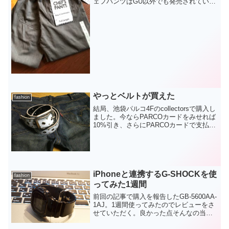
ェフパンツはGU以外でも発売されてい
て、シェフたちが厨房で愛用していた仕
事用ズボンってことで、動きやすい太さ
と動き回ってもずり落ちてこないウエス
トゴムが特徴だそ...
やっとベルトが買えた
fashion
結局、池袋パルコ4Fのcollectorsで購入し
ました。今ならPARCOカードをみせれば
10%引き、さらにPARCOカードで支払え
ば5%引き、実質14.5%のセール中でした
ので。春なので白っぽい色をチョイスし
ました。これもブランドといえば...
iPhoneと連携するG-SHOCKを使
fashion
ってみた1週間
前回の記事で購入を報告したGB-5600AA-
1AJ。1週間使ってみたのでレビューをさ
せていただく。良かった点そんなの当た
り前だよ、ということもあるかもしれな