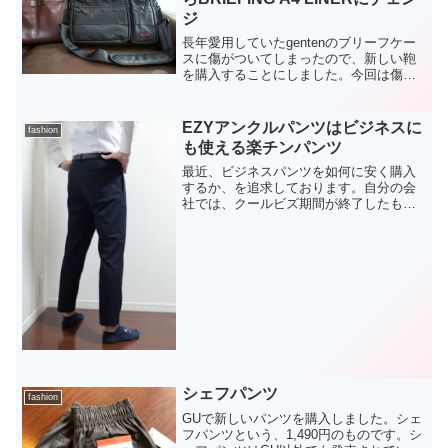
ジ
長年愛用していたgentenのブリーフケー
スに傷がついてしまったので、新しい鞄
を購入することにしました。今回は傷や
汚れに強いナイロン素材のものをから選
ぶことにします。また両手が塞がらない
ように、斜めがけするためのショルダー
EZYアンクルパンツはビジネスに
fashion
ベルトが付いている...
も使える楽チンパンツ
最近、ビジネスパンツを如何に安く購入
するか、を追求しております。自分の会
社では、クールビズ期間が終了したもの
の、ノーネクタイでも何も言われないゆ
るい感じのドレスコードだったりするの
で、ジャケパンスタイルが自分のお気に
入りです。ジャケットにつ...
シェフパンツ
fashion
GUで新しいパンツを購入しました。シェ
フパンツという、1,490円のものです。シ