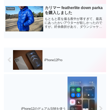
いけど、自分が想定していたよりも、と
いう前提で。電池の持ちがよいもちろん2
カリマー featherlite down parka
年間は持...
fashion
を購入しました
もともと星を撮る夜中が寒すぎて、最高
にあったかいアウターが欲しかったので
すが。紆余曲折があり、ダウンジャケッ
トを購入してしまいました。当初の目的
からは微妙にズレてしまったのですが、
満足はしています。はじめは、一番重要
であるあったかいことを優...
iPhone12Pro
iPhone12のデュアルSIMを使う