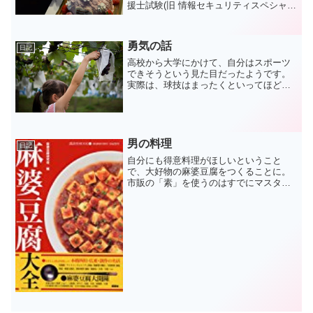
援士試験(旧 情報セキュリティスペシャリ
スト)に合格しましたので、これからは自
分のことを”支援士"って呼んでもいいです
よ。(まだ登録していないので情報処理安
勇気の話
日記
全確保支援士...
高校から大学にかけて、自分はスポーツ
できそうという見た目だったようです。
実際は、球技はまったくといってほどダ
メで、身体が堅くロボットみたいな動き
しかできずに、体育の時間は常に辛い思
いをしてきたくらい運動音痴でした。た
だ、その見た目のせいで、...
男の料理
日記
自分にも得意料理がほしいということ
で、大好物の麻婆豆腐をつくることに。
市販の「素」を使うのはすでにマスター
している(!?)ので、それを使わない、世界
に一つだけの麻婆豆腐にチャレンジする
ことに。そう、ナンバーワンよりオンリ
ーワン(のほうが簡単...