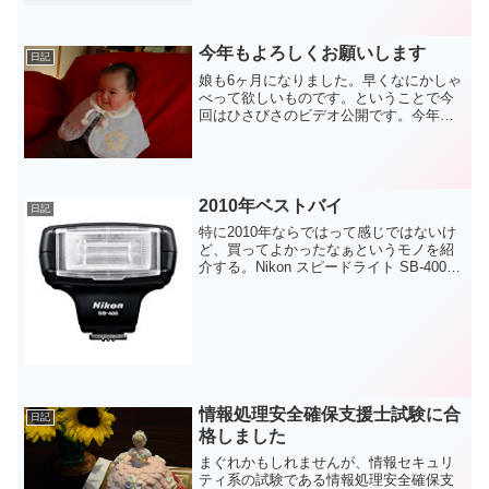
いっておこう。今回はツアーだったので
一緒に行く人たちがすごく気になった。
羽田空港について集合場...
今年もよろしくお願いします
日記
娘も6ヶ月になりました。早くなにかしゃ
べって欲しいものです。ということで今
回はひさびさのビデオ公開です。今年の
元日は彼女の実家へ。2日は自分の実家
へ。3日はセールへ。今年も大体いつもの
パターンです。セールでは新宿～池袋と
娘を連れてよく頑張っ...
2010年ベストバイ
日記
特に2010年ならではって感じではないけ
ど、買ってよかったなぁというモノを紹
介する。Nikon スピードライト SB-400一
番はコレ。写真の腕があがったように感
じる。室内で撮るならバウンズなしには
考えられないぜ。って感じ。そこまで高
くない...
情報処理安全確保支援士試験に合
日記
格しました
まぐれかもしれませんが、情報セキュリ
ティ系の試験である情報処理安全確保支