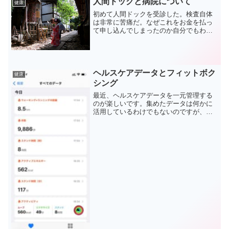
人間ドックと病院について
使っていた枕は低反発タイ...
健康
初めて人間ドックを受診した。検査自体
は非常に苦痛だ。なぜこれをお金を払っ
て申し込んでしまったのか自分でもわか
らない。病院の少し不幸な感じのする独
特な雰囲気が苦手だし、自分の自由が効
かず精神的物理的に拘束されるのも怖い
し、薄っぺらい手術着のよ...
ヘルスケアデータとフィットボク
健康
シング
最近、ヘルスケアデータを一元管理する
のが楽しいです。集めたデータは何かに
活用しているわけでもないのですが、た
くさん運動した日などのデータを振り返
ってみてみるとニヤニヤできます。管理
はAppleのヘルスケアアプリを使っていま
す。Apple W...