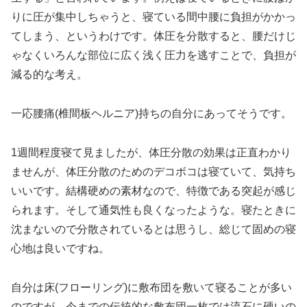
りに圧が集中しちゃうと、寝ている間中腰に負担がかかっ
てしまう、というわけです。体圧を分散すると、腰だけじ
ゃなくいろんな部位に広く浅く圧力を逃すことで、負担が
減る的な考え。
一応腰痛(椎間板ヘルニア)持ちの自分にあってそうです。
1週間程度寝て見ましたが、体圧分散の効果は正直わかり
ませんが、体圧分散のためのデコボコは寝ていて、気持ち
いいです。結構硬めの素材なので、特徴である突起が感じ
られます。そして通気性も良くなったような。寝たときに
沈まないので分散されているとは思うし、総じて固めの寝
心地は良いですね。
自分は床(フローリング)に敷布団を敷いて寝ることが多い
のですが、今までの伝統的な敷布団一枚では流石に硬いの