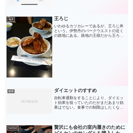
王ろじ
健康
いわゆるカツカレーであるが、王ろじ丼
という。伊勢丹のパークウエストの近く
の路地にある。路地の王様だから王ろじ
なんだとか。こんなの食べておいてダイ
エットもないが、悪あがきのマラソンを
してみる。マラソン前、体重65.4kg、体
脂肪率16.9%。...
ダイエットのすすめ
健康
自転車通勤をすることにより、ダイエッ
ト効果を狙っていたのだがまだあまり効
果はでない。食事での制限はしたくない
ので結構たべちゃってますが、その分も
っともっと運動しなくては。最近さりげ
なくブログの最後に体重などをのせてい
るのは、これ（計測ブログ...
贅沢にも会社の室内履きのために
fashion