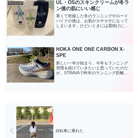
UL・OSのスキンクリームが冬ラ
にあたって、ららぽー...
ランニング
ン後の肌にいい感じ
寒くて乾燥した冬のランニングやロード
バイクの後は、お肌がカサカサになって
しまいます。ひどいときには霜焼けにな
り、手足や顔が赤くなってしまいます。
そんなときに重宝しているのがウルオス
のスキンクリームです。前回スキンロー
ションやスキンミルクを購...
HOKA ONE ONE CARBON X-
ランニング
SPE
新しい一年が始まり、今年もランニング
習慣を続けていきたいと思っていたのだ
が、STRAVAで昨年のランニング距離を
見てガッカリしてしまった。550km。全
然、走れていない。特に距離的な目標は
立てずに、週に1回は必ず走ることという
少しだけ曖昧な...
自転車に乗れた