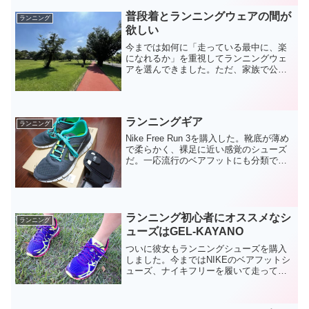
トレラン用リュックとハイドレーション
普段着とランニングウェアの間が
システムはかなり気...
ランニング
欲しい
今までは如何に「走っている最中に、楽
になれるか」を重視してランニングウェ
アを選んできました。ただ、家族で公園
に行ったついでにジョギングもしようか
なという日には、如何にも本気で走って
ます的なウェアが恥ずかしかったりもす
る今日この頃なのです。つ...
ランニングギア
ランニング
Nike Free Run 3を購入した。靴底が薄め
で柔らかく、裸足に近い感覚のシューズ
だ。一応流行のベアフットにも分類でき
る。このシューズはとても疲れる。足の
付け根というか太ももあたりが筋肉痛に
なった。鍛えられている感はある。け
ど、フォー...
ランニング初心者にオススメなシ
ランニング
ューズはGEL-KAYANO
ついに彼女もランニングシューズを購入
しました。今まではNIKEのベアフットシ
ューズ、ナイキフリーを履いて走ってい
ましたが、靴が破れてしまい買い換えざ
るをえないときに、とうとう、ランニン
グ専用シューズにしたのです。購入する