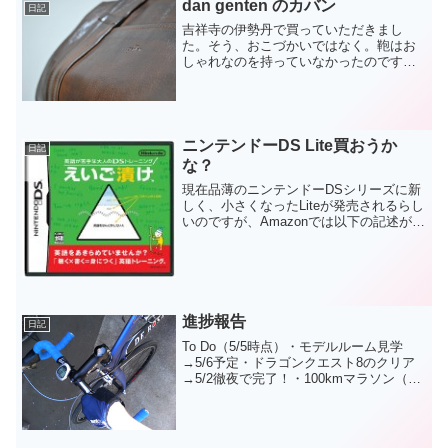
dan genten のカバン
日記
吉祥寺の伊勢丹で買っていただきまし
た。そう、おこづかいではなく。鞄はお
しゃれなのを持っていなかったのですが
特にこだわりがあるわけでもなく、昔買
ったポーターを長年愛用していたら、彼
女から買いなよとの御触れが。どうせな
らまた長年使えるものがほし...
ニンテンドーDS Lite買おうか
日記
な？
現在品薄のニンテンドーDSシリーズに新
しく、小さくなったLiteが発売されるらし
いのですが、Amazonでは以下の記述があ
りました。ニンテンドーDS Lite について
任天堂から発表があった「ニンテンドー
DS Lite 」は現在、予約を受け...
進捗報告
日記
To Do（5/5時点）・モデルルーム見学
→5/6予定・ドラゴンクエスト8のクリア
→5/2徹夜で完了！・100kmマラソン（ダ
イエット）→毎日30分走っています。で
も100kmは無理。・資格試験の勉強→プ
ログラミングにチャレンジすることに
し...