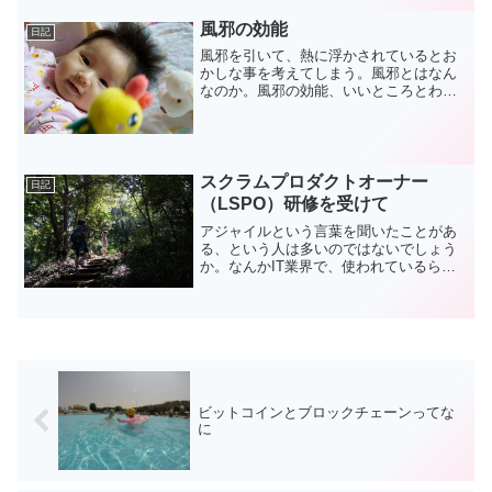
風邪の効能
日記
風邪を引いて、熱に浮かされているとお
かしな事を考えてしまう。風邪とはなん
なのか。風邪の効能、いいところとわる
いところを考えてみた。風邪のいいとこ
ろ/わるいところ風邪は基本的には害なわ
けですが、わるいところばかりではな
い。まずは普段の生活がで...
スクラムプロダクトオーナー
日記
（LSPO）研修を受けて
アジャイルという言葉を聞いたことがあ
る、という人は多いのではないでしょう
か。なんかIT業界で、使われているらし
い、何となく新しそうな開発方法の名前
ですね。ではスクラムという言葉は聞い
たことがあるでしょうか。ラグビーの用
語として聞いたことぐら...
ビットコインとブロックチェーンってな
に