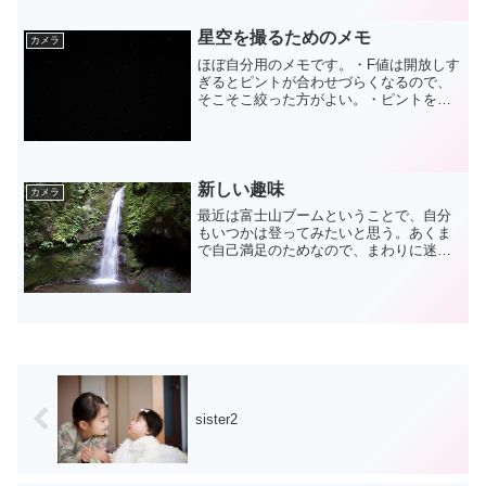
1 V1を持っ...
星空を撮るためのメモ
カメラ
ほぼ自分用のメモです。・F値は開放しす
ぎるとピントが合わせづらくなるので、
そこそこ絞った方がよい。・ピントを合
わせるという観点では広角側で撮ったほ
うがよい。・眼鏡だとファインダー覗き
づらいけど、それよりなにより度が弱い
ものだと夜は役に立たな...
新しい趣味
カメラ
最近は富士山ブームということで、自分
もいつかは登ってみたいと思う。あくま
で自己満足のためなので、まわりに迷惑
のかからないように万全の体制で登りた
い。ということで今年は厳しいかもしれ
ないけど、いつかの富士山に備えてまず
は近場の低い山に登ってく...
sister2