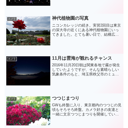
て、もう少し世の中でやり方を共有した
ほうがいいじゃないかと思う。特にMac
ユーザ間において。時はす...
神代植物園の写真
カメラ
ニコンカレッジの続き。実習2回目は東京
の深大寺の近くにある神代植物園にいっ
てきました。とても暑い日で、結構広い
園内をウロウロしながら250枚くらいシャ
ッターをきっていたら、途中で疲れしま
いました。神代植物園の写真とりあえず
気に入った写真を乗...
11月は雲海が観れるチャンス
カメラ
2016年11月20日朝は関東各地で霧が発生
していたようですが、そんな素晴らしい
気象条件のもと、埼玉県秩父市のミュー
ズパークに雲海を観に行ってきました。
ということで写真多めのレポートです。
早朝3時半に志木を出発して5時過ぎに到
着。雲海出てる...
つつじまつり
カメラ
GWも終盤に入り、東京都内のつつじの見
頃もそろそろ終盤。カメラ好きの友達と
一緒に文京つつじまつりを開催している
根津神社と、つつじめぐりを行っている
六義園をはしごしてきました。今回は、
旅行で少しは使い勝手に慣れてきたNikon