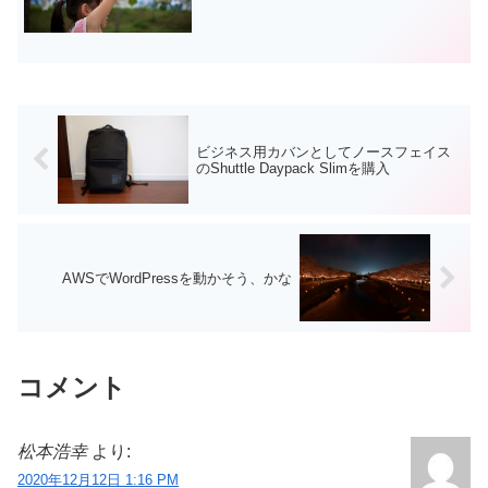
メで、身体が堅くロボットみたいな動き
しかできずに、体育の時間は常に辛い思
いをしてきたくらい運動音痴でした。た
だ、その見た目のせいで、...
ビジネス用カバンとしてノースフェイス
のShuttle Daypack Slimを購入
AWSでWordPressを動かそう、かな
コメント
松本浩幸
より:
2020年12月12日 1:16 PM