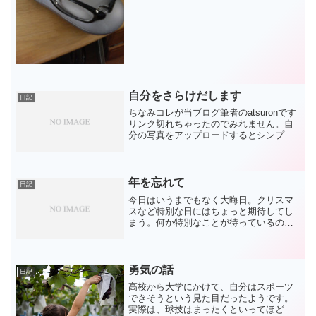
自分をさらけだします
日記
ちなみコレが当ブログ筆者のatsuronです
リンク切れちゃったのでみれません。自
分の写真をアップロードするとシンプソ
ンファミリーっぽく変換してくれるサー
ビスを使いました。結構似てるかな。鼻
が。ちなみに顔ちぇきは高知東生(54%)、
斉藤工(5...
年を忘れて
日記
今日はいうまでもなく大晦日。クリスマ
スなど特別な日にはちょっと期待してし
まう。何か特別なことが待っているので
はないか、と。だけど今年は家でゆっく
り紅白をみています。これだって特別な
ことです。今年は去年より「がんばっ
た」年だったと思う。歳を忘...
勇気の話
日記
高校から大学にかけて、自分はスポーツ
できそうという見た目だったようです。
実際は、球技はまったくといってほどダ