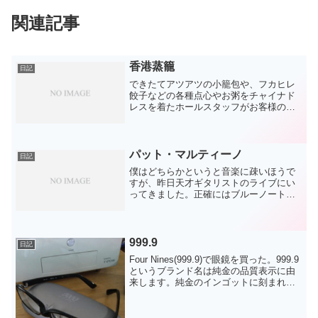
関連記事
香港蒸籠
日記
できたてアツアツの小籠包や、フカヒレ
餃子などの各種点心やお粥をチャイナド
レスを着たホールスタッフがお客様のテ
ーブルへワゴンサービスする香港スタイ
ルのお店。他にも一品料理、麺類、デザ
ート、ソフトドリンクも充実！お好みの
飲茶を好きなだけ楽しめる...
パット・マルティーノ
日記
僕はどちらかというと音楽に疎いほうで
すが、昨日天才ギタリストのライブにい
ってきました。正確にはブルーノートに
出演しているパット・マルティーノのデ
ィナーショーにいってきました。四谷に
あるアンティパスタ・ピーナッツベンダ
ーというこじんまりとした...
999.9
日記
Four Nines(999.9)で眼鏡を買った。999.9
というブランド名は純金の品質表示に由
来します。純金のインゴットに刻まれた
999.9という数値には最高純度の品質とい
う意味があります。999.9も常に眼鏡フレ
ームとして最高純度の品質...