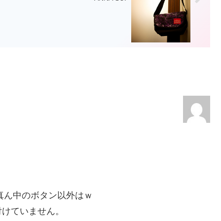
、
真ん中のボタン以外はｗ
付けていません。