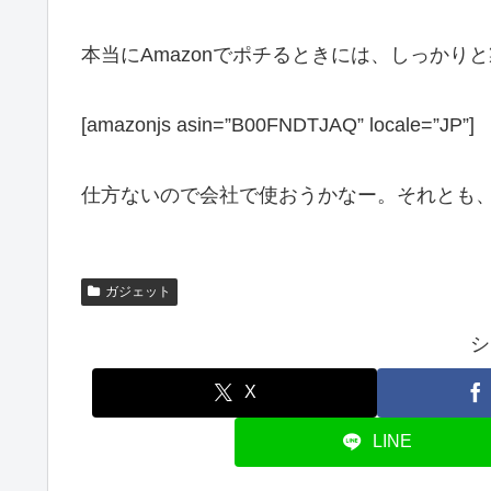
本当にAmazonでポチるときには、しっか
[amazonjs asin=”B00FNDTJAQ” locale=”JP”]
仕方ないので会社で使おうかなー。それとも
ガジェット
シ
X
LINE