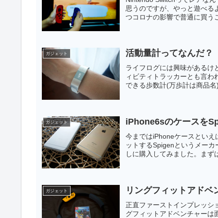
思うのですが、やっと遊べる
つコロナの影響で普通に買うこ
活動量計ってなんだ？
ガジェット
ライフログには興味があるけ
ィビティトラッカーとも言わ
できる歩数計(万歩計は商品名
iPhone6sのケースをS
ガジェット
今まではiPhoneケースとい
ットするSpigenというメ
しに購入してみました。まずは彼女用
リングフィットアドベ
ガジェット
正直ファーストインプレッシ
グフィットアドベンチャーは