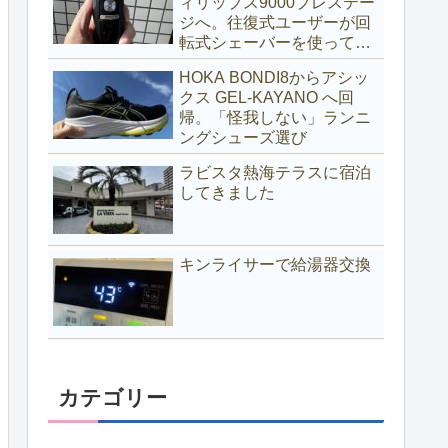
ィリップス9000プレステー
ジへ。往復式ユーザーが回
転式シェーバーを使ってみ
る
HOKA BONDI8からアシッ
クス GEL-KAYANO へ回
帰。「怪我しない」ランニ
ングシューズ選び
ラビスタ熱海テラスに宿泊
してきました
キンライサーで給湯器交換
カテゴリー