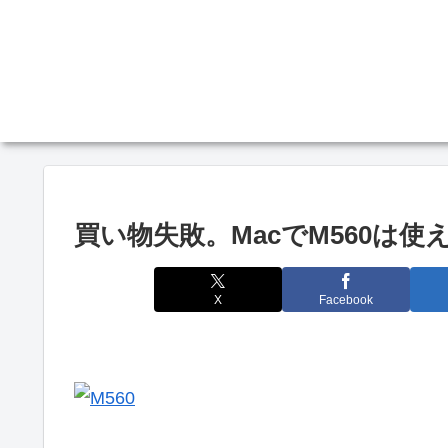
買い物失敗。MacでM560は使
X
Facebook