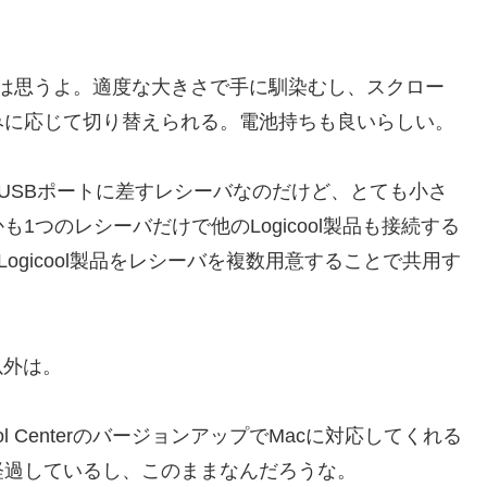
とは思うよ。適度な大きさで手に馴染むし、スクロー
みに応じて切り替えられる。電池持ちも良いらしい。
い。USBポートに差すレシーバなのだけど、とても小さ
1つのレシーバだけで他のLogicool製品も接続する
ogicool製品をレシーバを複数用意することで共用す
以外は。
rol CenterのバージョンアップでMacに対応してくれる
経過しているし、このままなんだろうな。