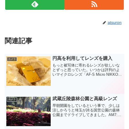
atsuron
関連記事
円高を利用してレンズを購入
カメラ
もっと被写体に寄れるレンズが欲しいな
とずっと思っていた。いつかは評判のよ
いマイクロレンズ「AF-S Micro NIKKOR
60mm f/2.8G ED」を買ってやろうと思い
つつ、その値段に躊躇していた。そんな
折にニコンから「AF-S D...
武蔵丘陵森林公園と高級レンズ
カメラ
早朝開園をしているという事で、少しは
涼しかろうと埼玉が誇る国営公園の森林
公園までドライブしてきました。AM7:00
オープンに合わせて、現地に到着したの
ですが、いやもうすでに暑かったです。
レンタサイクルで、園内をサイクリング