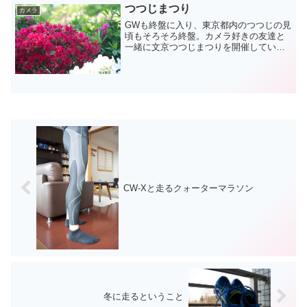
つつじまつり
カメラ
GWも終盤に入り、東京都内のつつじの見
頃もそろそろ終盤。カメラ好きの友達と
一緒に文京つつじまつりを開催している
根津神社と、つつじめぐりを行っている
六義園をはしごしてきました。今回は、
旅行で少しは使い勝手に慣れてきたNikon
1 V1を持っ...
CW-Xと走るクォーターマラソン
冬に走るということ