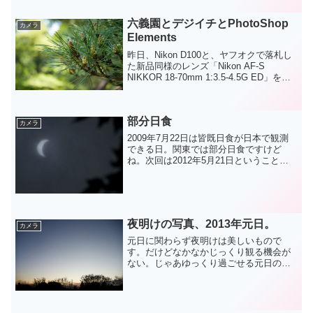
してみましたが、マ...
六義園とデジイチとPhotoShop
カメラ
Elements
昨日、Nikon D100と、ヤフオクで落札し
た新品同様のレンズ「Nikon AF-S
NIKKOR 18-70mm 1:3.5-4.5G ED」を携
えて六義園に行ってきた。RAWモードで
激写しまくり。といってもトランセンド
の1GB （80...
部分日食
カメラ
2009年7月22日は皆既日食が日本で観測
できる日。関東では部分日食ですけど
ね。次回は2012年5月21日ということ
で、このまたとないチャンスをカメラに
おさめてやろうと会社をサボってみまし
た。埼玉の天気はあいにくの曇り。これ
なら会社にいった...
夜明けの写真、2013年元日。
カメラ
元日に関わらず夜明けは美しいもので
す。だけどなかなかじっくり観る機会が
ない。じゃあゆっくり過ごせる元日の朝
くらいは楽しんでやろうかと。今回は
Nikon 1 V1 & 1 NIKKOR 11-27.5mm
f/3.5-5.6で撮影しています。...